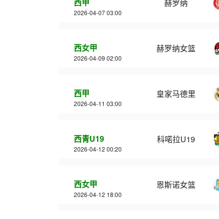
西甲
赫罗纳
2026-04-07 03:00
西女甲
赫罗纳女篮
2026-04-09 02:00
西甲
皇家马德里
2026-04-11 03:00
西青U19
科喏拉U19
2026-04-12 00:20
西女甲
恩斯诺女篮
2026-04-12 18:00