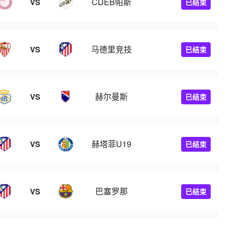
CDEB帕斯
VS
已结束
马德里竞技
VS
已结束
赫尔曼斯
VS
已结束
赫塔菲U19
VS
已结束
巴塞罗那
VS
已结束