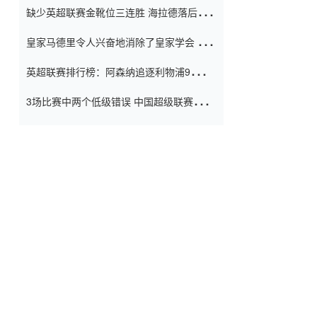
缺少英超联赛金靴位三连胜 海拉德落后6球
窗口
只有两个连续三个连续三靴
皇家马德里令人兴奋地消除了皇家学会 安
彭负责造成巨大的灾难！
英超联赛排行榜：阿森纳追逐利物浦9分 曼
联连续三件坏事
3场比赛中两个低级错误 中国超级联赛的前
守门员很老 是时候让位了 最好的继任者出
现