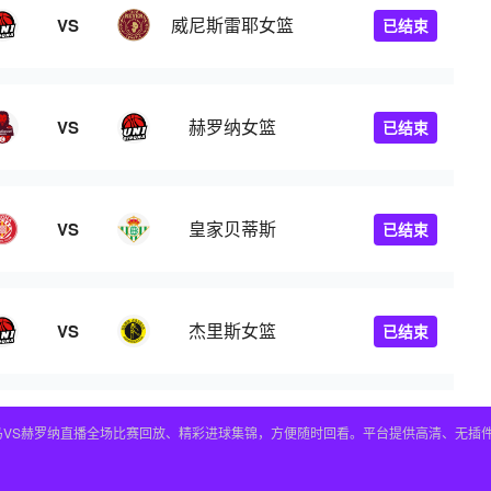
威尼斯雷耶女篮
VS
已结束
赫罗纳女篮
VS
已结束
皇家贝蒂斯
VS
已结束
杰里斯女篮
VS
已结束
皇马VS赫罗纳直播全场比赛回放、精彩进球集锦，方便随时回看。平台提供高清、无