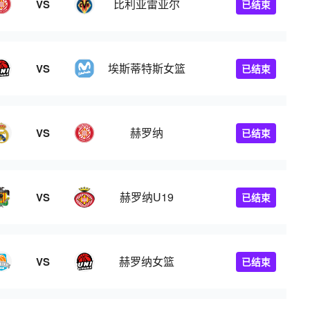
比利亚雷亚尔
VS
已结束
埃斯蒂特斯女篮
VS
已结束
赫罗纳
VS
已结束
赫罗纳U19
VS
已结束
赫罗纳女篮
VS
已结束