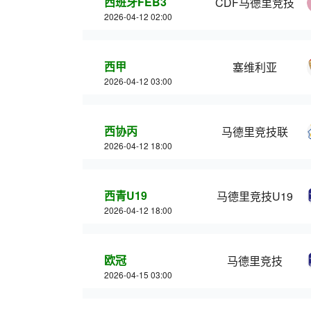
西班牙FEB3
CDF马德里竞技
2026-04-12 02:00
西甲
塞维利亚
2026-04-12 03:00
西协丙
马德里竞技联
2026-04-12 18:00
西青U19
马德里竞技U19
2026-04-12 18:00
欧冠
马德里竞技
2026-04-15 03:00