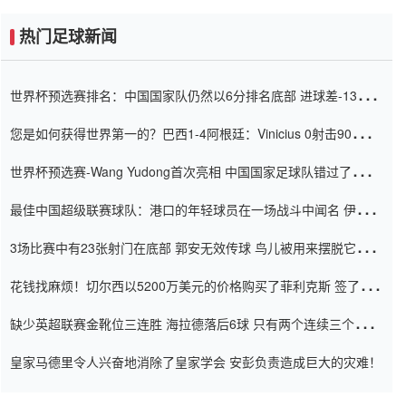
热门足球新闻
世界杯预选赛排名：中国国家队仍然以6分排名底部 进球差-13令人
震惊
您是如何获得世界第一的？巴西1-4阿根廷：Vinicius 0射击90分钟
内
世界杯预选赛-Wang Yudong首次亮相 中国国家足球队错过了世界
杯0-2
最佳中国超级联赛球队：港口的年轻球员在一场战斗中闻名 伊万放
弃了泰桑（Taishan）
3场比赛中有23张射门在底部 郭安无效传球 鸟儿被用来摆脱它
Setien痴迷于三名后卫
花钱找麻烦！切尔西以5200万美元的价格购买了菲利克斯 签了7年
并在半年内租了夏窗口
缺少英超联赛金靴位三连胜 海拉德落后6球 只有两个连续三个连续
三靴
皇家马德里令人兴奋地消除了皇家学会 安彭负责造成巨大的灾难！