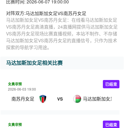
比赛时间: 2026-06-07 19:00:00
对阵双方:
马达加斯加女足VS南苏丹女足
马达加斯加女足VS南苏丹女足：在线看马达加斯加女足
VS南苏丹女足高清直播，24直播网提供马达加斯加女足
VS南苏丹女足现场比赛直播视频，本站不制作、不存储
马达加斯加女足VS南苏丹女足的直播信号，只作为技术
探索的导航学习用途。
马达加斯加女足相关比赛
女奥非预
已结束
2026-06-03 19:00
南苏丹女足
马达加斯加女足
VS
女奥非预
已结束