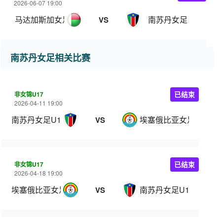
2026-06-07 19:00
马达加斯加女足
南苏丹女足
VS
南苏丹女足相关比赛
非女锦U17
已结束
2026-04-11 19:00
南苏丹女足U17
埃塞俄比亚女足U17
VS
非女锦U17
已结束
2026-04-18 19:00
埃塞俄比亚女足U17
南苏丹女足U17
VS