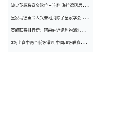
缺少英超联赛金靴位三连胜 海拉德落后6球
窗口
只有两个连续三个连续三靴
皇家马德里令人兴奋地消除了皇家学会 安
彭负责造成巨大的灾难！
英超联赛排行榜：阿森纳追逐利物浦9分 曼
联连续三件坏事
3场比赛中两个低级错误 中国超级联赛的前
守门员很老 是时候让位了 最好的继任者出
现