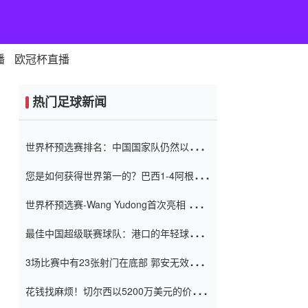
播
欧冠杯直播
热门足球新闻
世界杯预选赛排名：中国国家队仍然以6分
排名底部 进球差-13令人震惊
您是如何获得世界第一的？巴西1-4阿根
廷：Vinicius 0射击90分钟内
世界杯预选赛-Wang Yudong首次亮相 中国
国家足球队错过了世界杯0-2
最佳中国超级联赛球队：港口的年轻球员在
一场战斗中闻名 伊万放弃了泰桑
3场比赛中有23张射门在底部 郭安无效传球
（Taishan）
鸟儿被用来摆脱它 Setien痴迷于三名后卫
花钱找麻烦！切尔西以5200万美元的价格
购买了菲利克斯 签了7年 并在半年内租了夏