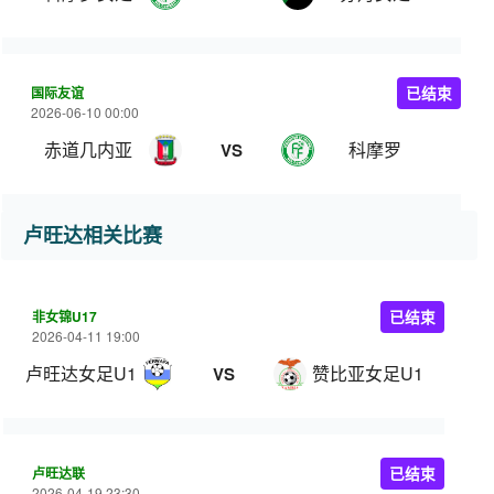
国际友谊
已结束
2026-06-10 00:00
赤道几内亚
科摩罗
VS
卢旺达相关比赛
非女锦U17
已结束
2026-04-11 19:00
卢旺达女足U17
赞比亚女足U17
VS
卢旺达联
已结束
2026-04-19 23:30