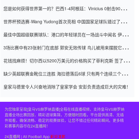
震惊
您是如何获得世界第一的？巴西1-4阿根廷：Vinicius 0射击90分钟
内
世界杯预选赛-Wang Yudong首次亮相 中国国家足球队错过了世界
杯0-2
最佳中国超级联赛球队：港口的年轻球员在一场战斗中闻名 伊万放
弃了泰桑（Taishan）
3场比赛中有23张射门在底部 郭安无效传球 鸟儿被用来摆脱它
Setien痴迷于三名后卫
花钱找麻烦！切尔西以5200万美元的价格购买了菲利克斯 签了7年
并在半年内租了夏窗口
缺少英超联赛金靴位三连胜 海拉德落后6球 只有两个连续三个连续
三靴
皇家马德里令人兴奋地消除了皇家学会 安彭负责造成巨大的灾难！
为您独家呈现[皇马VS赫罗纳直播]全程在线直播视频，支持皇马VS赫罗纳
直播全场比赛回放、精彩进球集锦，方便随时回看。平台提供高清、无插
件观看，确保流畅、稳定的观赛体验，让您不错过任何精彩瞬间。更多精
彩赛事内容尽在24直播网！
24直播网 | All Football App
网站地图