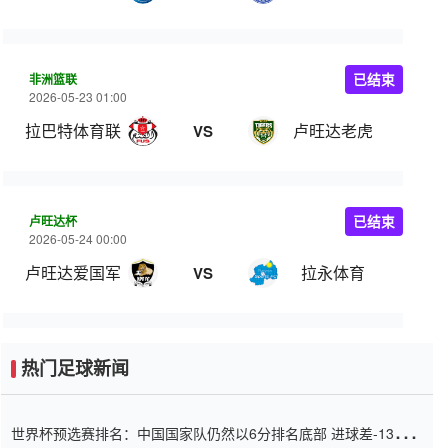
非洲篮联
已结束
2026-05-23 01:00
拉巴特体育联
卢旺达老虎
VS
卢旺达杯
已结束
2026-05-24 00:00
卢旺达爱国军
拉永体育
VS
热门足球新闻
世界杯预选赛排名：中国国家队仍然以6分排名底部 进球差-13令人