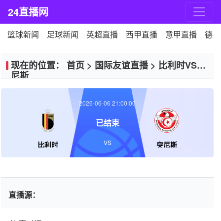
24直播网
篮球新闻
足球新闻
英超直播
西甲直播
意甲直播
德甲
现在的位置：
首页
>
国际友谊直播
>
比利时VS突
尼斯
2026-06-06 21:00:00
已结束
VS
比利时
突尼斯
直播源：