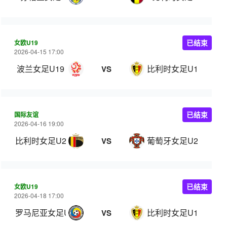
女欧U19
已结束
2026-04-15 17:00
波兰女足U19
比利时女足U19
VS
国际友谊
已结束
2026-04-16 19:00
比利时女足U23
葡萄牙女足U23
VS
女欧U19
已结束
2026-04-18 17:00
罗马尼亚女足U19
比利时女足U19
VS