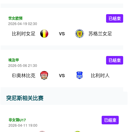
世女欧预
已结束
2026-04-19 02:30
比利时女足
苏格兰女足
VS
埃及甲
已结束
2026-05-06 21:30
El奥林比克
比利时人
VS
突尼斯相关比赛
非女锦U17
已结束
2026-04-11 19:00