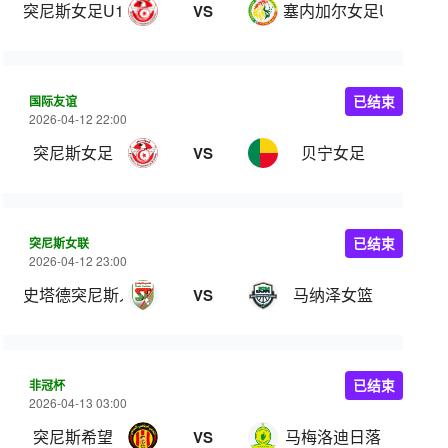
突尼斯女足U17
塞内加尔女足U17
VS
国际友谊
已结束
2026-04-12 22:00
突尼斯女足
贝宁女足
VS
突尼斯女联
已结束
2026-04-12 23:00
史塔德突尼斯人女篮
马纳泽女篮
VS
非冠杯
已结束
2026-04-13 03:00
突尼斯希望
马梅洛迪日落
VS