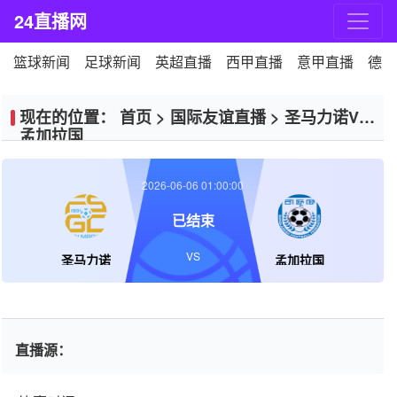
24直播网
篮球新闻
足球新闻
英超直播
西甲直播
意甲直播
德甲
现在的位置：
首页
>
国际友谊直播
>
圣马力诺VS
孟加拉国
2026-06-06 01:00:00
已结束
VS
圣马力诺
孟加拉国
直播源：