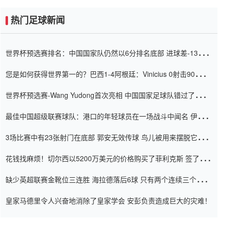
热门足球新闻
世界杯预选赛排名：中国国家队仍然以6分排名底部 进球差-13令人
震惊
您是如何获得世界第一的？巴西1-4阿根廷：Vinicius 0射击90分钟
内
世界杯预选赛-Wang Yudong首次亮相 中国国家足球队错过了世界
杯0-2
最佳中国超级联赛球队：港口的年轻球员在一场战斗中闻名 伊万放
弃了泰桑（Taishan）
3场比赛中有23张射门在底部 郭安无效传球 鸟儿被用来摆脱它
Setien痴迷于三名后卫
花钱找麻烦！切尔西以5200万美元的价格购买了菲利克斯 签了7年
并在半年内租了夏窗口
缺少英超联赛金靴位三连胜 海拉德落后6球 只有两个连续三个连续
三靴
皇家马德里令人兴奋地消除了皇家学会 安彭负责造成巨大的灾难！