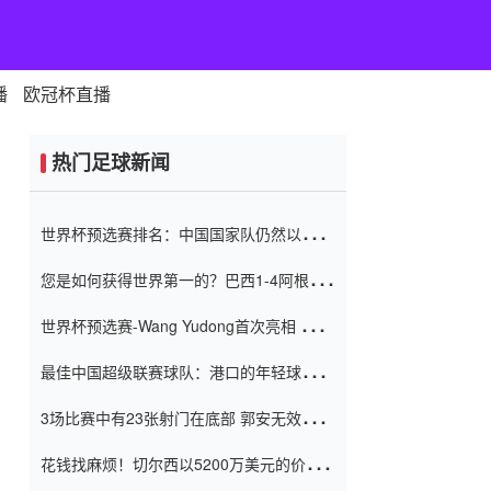
播
欧冠杯直播
热门足球新闻
世界杯预选赛排名：中国国家队仍然以6分
排名底部 进球差-13令人震惊
您是如何获得世界第一的？巴西1-4阿根
廷：Vinicius 0射击90分钟内
世界杯预选赛-Wang Yudong首次亮相 中国
国家足球队错过了世界杯0-2
最佳中国超级联赛球队：港口的年轻球员在
一场战斗中闻名 伊万放弃了泰桑
3场比赛中有23张射门在底部 郭安无效传球
（Taishan）
鸟儿被用来摆脱它 Setien痴迷于三名后卫
花钱找麻烦！切尔西以5200万美元的价格
购买了菲利克斯 签了7年 并在半年内租了夏