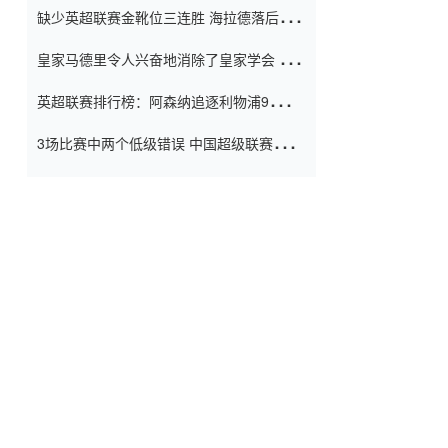
缺少英超联赛金靴位三连胜 海拉德落后6球
窗口
只有两个连续三个连续三靴
皇家马德里令人兴奋地消除了皇家学会 安
彭负责造成巨大的灾难！
英超联赛排行榜：阿森纳追逐利物浦9分 曼
联连续三件坏事
3场比赛中两个低级错误 中国超级联赛的前
守门员很老 是时候让位了 最好的继任者出
现