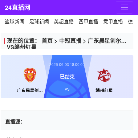
24直播网
篮球新闻
足球新闻
英超直播
西甲直播
意甲直播
德甲
现在的位置：
首页
>
中冠直播
>
广东晨星创尔特
VS赣州红星
2026-06-03 18:00:00
已结束
VS
广东晨星创尔特
赣州红星
直播源：