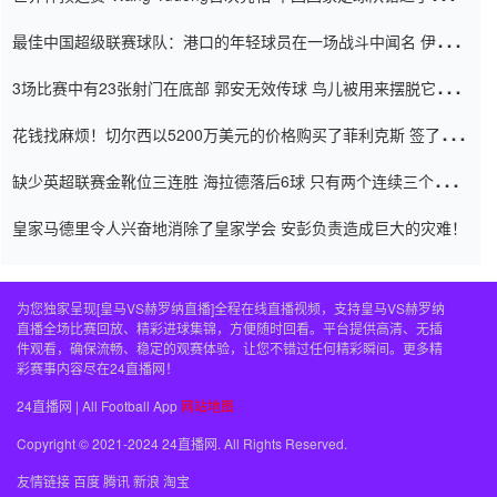
杯0-2
最佳中国超级联赛球队：港口的年轻球员在一场战斗中闻名 伊万放
弃了泰桑（Taishan）
3场比赛中有23张射门在底部 郭安无效传球 鸟儿被用来摆脱它
Setien痴迷于三名后卫
花钱找麻烦！切尔西以5200万美元的价格购买了菲利克斯 签了7年
并在半年内租了夏窗口
缺少英超联赛金靴位三连胜 海拉德落后6球 只有两个连续三个连续
三靴
皇家马德里令人兴奋地消除了皇家学会 安彭负责造成巨大的灾难！
为您独家呈现[皇马VS赫罗纳直播]全程在线直播视频，支持皇马VS赫罗纳
直播全场比赛回放、精彩进球集锦，方便随时回看。平台提供高清、无插
件观看，确保流畅、稳定的观赛体验，让您不错过任何精彩瞬间。更多精
彩赛事内容尽在24直播网！
24直播网 | All Football App
网站地图
Copyright © 2021-2024 24直播网. All Rights Reserved.
友情链接
百度
腾讯
新浪
淘宝