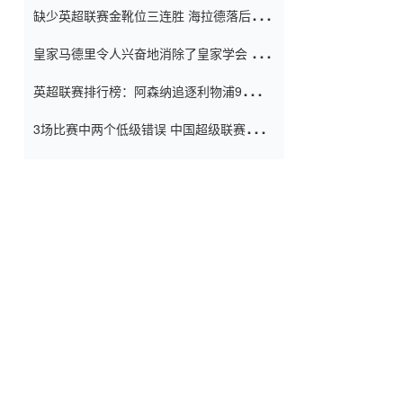
缺少英超联赛金靴位三连胜 海拉德落后6球
窗口
只有两个连续三个连续三靴
皇家马德里令人兴奋地消除了皇家学会 安
彭负责造成巨大的灾难！
英超联赛排行榜：阿森纳追逐利物浦9分 曼
联连续三件坏事
3场比赛中两个低级错误 中国超级联赛的前
守门员很老 是时候让位了 最好的继任者出
现