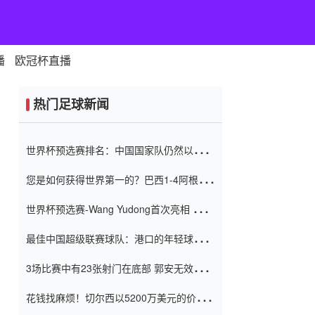
播
欧冠杯直播
热门足球新闻
世界杯预选赛排名：中国国家队仍然以6分
排名底部 进球差-13令人震惊
您是如何获得世界第一的？巴西1-4阿根
廷：Vinicius 0射击90分钟内
世界杯预选赛-Wang Yudong首次亮相 中国
国家足球队错过了世界杯0-2
最佳中国超级联赛球队：港口的年轻球员在
一场战斗中闻名 伊万放弃了泰桑
3场比赛中有23张射门在底部 郭安无效传球
（Taishan）
鸟儿被用来摆脱它 Setien痴迷于三名后卫
花钱找麻烦！切尔西以5200万美元的价格
购买了菲利克斯 签了7年 并在半年内租了夏