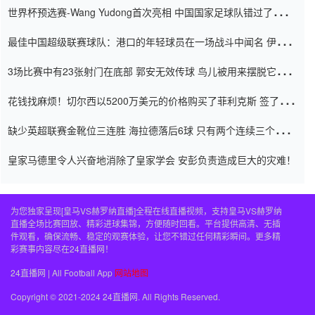
世界杯预选赛-Wang Yudong首次亮相 中国国家足球队错过了世界
杯0-2
最佳中国超级联赛球队：港口的年轻球员在一场战斗中闻名 伊万放
弃了泰桑（Taishan）
3场比赛中有23张射门在底部 郭安无效传球 鸟儿被用来摆脱它
Setien痴迷于三名后卫
花钱找麻烦！切尔西以5200万美元的价格购买了菲利克斯 签了7年
并在半年内租了夏窗口
缺少英超联赛金靴位三连胜 海拉德落后6球 只有两个连续三个连续
三靴
皇家马德里令人兴奋地消除了皇家学会 安彭负责造成巨大的灾难！
为您独家呈现[皇马VS赫罗纳直播]全程在线直播视频，支持皇马VS赫罗纳
直播全场比赛回放、精彩进球集锦，方便随时回看。平台提供高清、无插
件观看，确保流畅、稳定的观赛体验，让您不错过任何精彩瞬间。更多精
彩赛事内容尽在24直播网！
24直播网 | All Football App
网站地图
Copyright © 2021-2024 24直播网. All Rights Reserved.