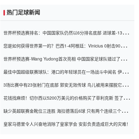
热门足球新闻
世界杯预选赛排名：中国国家队仍然以6分排名底部 进球差-13令人
震惊
您是如何获得世界第一的？巴西1-4阿根廷：Vinicius 0射击90分钟
内
世界杯预选赛-Wang Yudong首次亮相 中国国家足球队错过了世界
杯0-2
最佳中国超级联赛球队：港口的年轻球员在一场战斗中闻名 伊万放
弃了泰桑（Taishan）
3场比赛中有23张射门在底部 郭安无效传球 鸟儿被用来摆脱它
Setien痴迷于三名后卫
花钱找麻烦！切尔西以5200万美元的价格购买了菲利克斯 签了7年
并在半年内租了夏窗口
缺少英超联赛金靴位三连胜 海拉德落后6球 只有两个连续三个连续
三靴
皇家马德里令人兴奋地消除了皇家学会 安彭负责造成巨大的灾难！