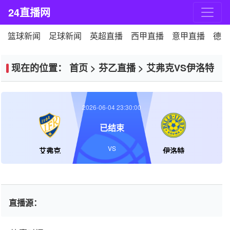
24直播网
篮球新闻
足球新闻
英超直播
西甲直播
意甲直播
德甲
现在的位置：
首页
>
芬乙直播
>
艾弗克VS伊洛特
2026-06-04 23:30:00
已结束
VS
艾弗克
伊洛特
直播源：