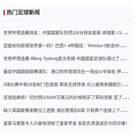
热门足球新闻
世界杯预选赛排名：中国国家队仍然以6分排名底部 进球差-13令人
震惊
您是如何获得世界第一的？巴西1-4阿根廷：Vinicius 0射击90分钟
内
世界杯预选赛-Wang Yudong首次亮相 中国国家足球队错过了世界
杯0-2
最佳中国超级联赛球队：港口的年轻球员在一场战斗中闻名 伊万放
弃了泰桑（Taishan）
3场比赛中有23张射门在底部 郭安无效传球 鸟儿被用来摆脱它
Setien痴迷于三名后卫
花钱找麻烦！切尔西以5200万美元的价格购买了菲利克斯 签了7年
并在半年内租了夏窗口
缺少英超联赛金靴位三连胜 海拉德落后6球 只有两个连续三个连续
三靴
皇家马德里令人兴奋地消除了皇家学会 安彭负责造成巨大的灾难！