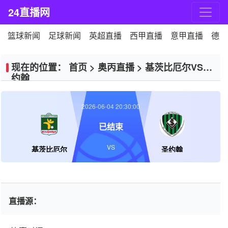
24直播网
篮球新闻
足球新闻
英超直播
西甲直播
意甲直播
德甲
现在的位置：
首页
>
奥丙直播
>
基茨比厄尔VS圣
约翰
2026-06-04 20:30:00
已结束
VS
基茨比厄尔
圣约翰
直播源：