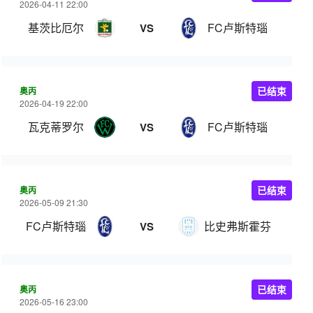
2026-04-11 22:00
基茨比厄尔
FC卢斯特瑙
VS
奥丙
已结束
2026-04-19 22:00
瓦克蒂罗尔
FC卢斯特瑙
VS
奥丙
已结束
2026-05-09 21:30
FC卢斯特瑙
比史弗斯霍芬
VS
奥丙
已结束
2026-05-16 23:00