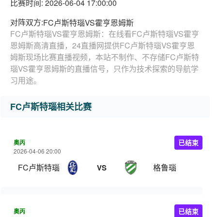
比赛时间: 2026-06-04 17:00:00
对阵双方:
FC卢斯特瑙VS霍亨恩姆斯
FC卢斯特瑙VS霍亨恩姆斯：在线看FC卢斯特瑙VS霍亨
恩姆斯高清直播，24直播网提供FC卢斯特瑙VS霍亨恩
姆斯现场比赛直播视频，本站不制作、不存储FC卢斯特
瑙VS霍亨恩姆斯的直播信号，只作为技术探索的导航学
习用途。
FC卢斯特瑙相关比赛
奥丙
已结束
2026-04-06 20:00
FC卢斯特瑙
格鲁瑙
VS
奥丙
已结束