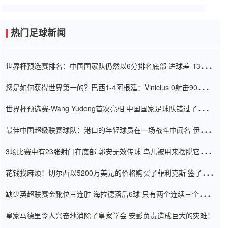
热门足球新闻
世界杯预选赛排名：中国国家队仍然以6分排名底部 进球差-13令人
震惊
您是如何获得世界第一的？巴西1-4阿根廷：Vinicius 0射击90分钟
内
世界杯预选赛-Wang Yudong首次亮相 中国国家足球队错过了世界
杯0-2
最佳中国超级联赛球队：港口的年轻球员在一场战斗中闻名 伊万放
弃了泰桑（Taishan）
3场比赛中有23张射门在底部 郭安无效传球 鸟儿被用来摆脱它
Setien痴迷于三名后卫
花钱找麻烦！切尔西以5200万美元的价格购买了菲利克斯 签了7年
并在半年内租了夏窗口
缺少英超联赛金靴位三连胜 海拉德落后6球 只有两个连续三个连续
三靴
皇家马德里令人兴奋地消除了皇家学会 安彭负责造成巨大的灾难！