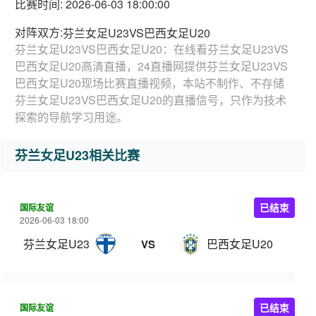
比赛时间: 2026-06-03 18:00:00
对阵双方:
芬兰女足U23VS巴西女足U20
芬兰女足U23VS巴西女足U20：在线看芬兰女足U23VS
巴西女足U20高清直播，24直播网提供芬兰女足U23VS
巴西女足U20现场比赛直播视频，本站不制作、不存储
芬兰女足U23VS巴西女足U20的直播信号，只作为技术
探索的导航学习用途。
芬兰女足U23相关比赛
国际友谊
已结束
2026-06-03 18:00
芬兰女足U23
巴西女足U20
VS
国际友谊
已结束