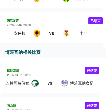
国际友谊
已结束
2026-06-09 20:00
安哥拉
中非
VS
博茨瓦纳相关比赛
国际友谊
已结束
2026-04-11 00:00
沙特阿拉伯女足
博茨瓦纳女足
VS
博茨超
已结束
2026-04-11 21:30