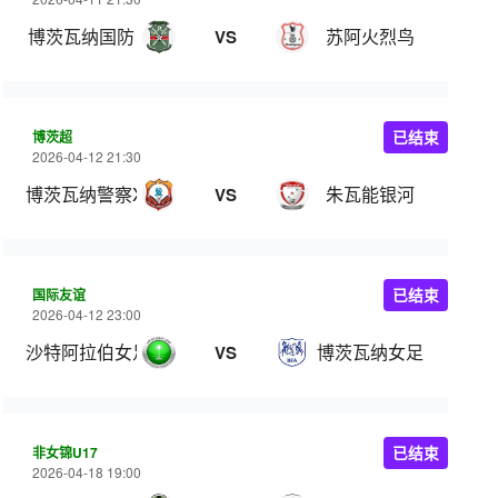
博茨瓦纳国防
苏阿火烈鸟
VS
博茨超
已结束
2026-04-12 21:30
博茨瓦纳警察XI SC
朱瓦能银河
VS
国际友谊
已结束
2026-04-12 23:00
沙特阿拉伯女足U20
博茨瓦纳女足
VS
非女锦U17
已结束
2026-04-18 19:00