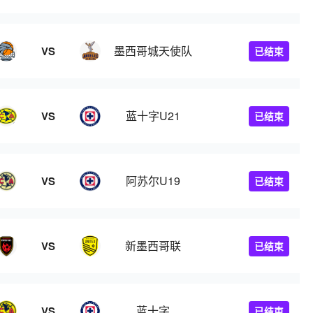
墨西哥城天使队
VS
已结束
蓝十字U21
VS
已结束
阿苏尔U19
VS
已结束
新墨西哥联
VS
已结束
蓝十字
VS
已结束