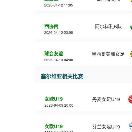
2026-04-12 11:05
西协丙
阿尔科孔B队
2026-04-12 23:00
球会友谊
墨西哥美洲女足
2026-04-13 04:00
塞尔维亚相关比赛
女欧U19
丹麦女足U19
2026-04-09 20:00
女欧U19
芬兰女足U19