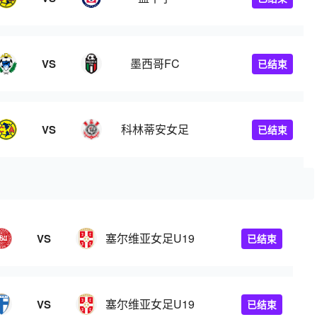
墨西哥FC
VS
已结束
科林蒂安女足
VS
已结束
塞尔维亚女足U19
VS
已结束
塞尔维亚女足U19
VS
已结束