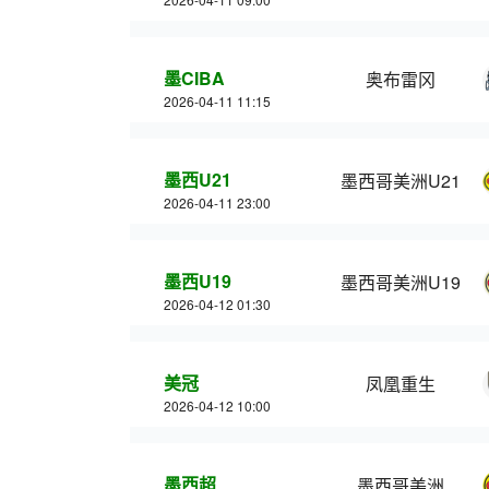
墨CIBA
奥布雷冈
2026-04-11 11:15
墨西U21
墨西哥美洲U21
2026-04-11 23:00
墨西U19
墨西哥美洲U19
2026-04-12 01:30
美冠
凤凰重生
2026-04-12 10:00
墨西超
墨西哥美洲