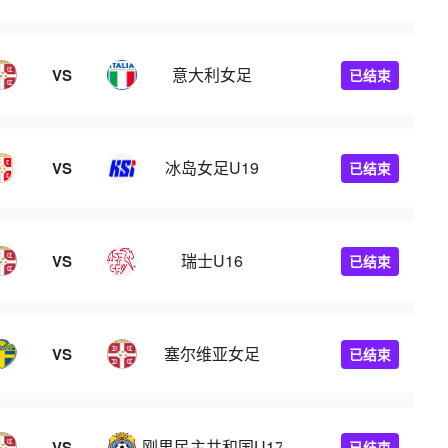
意大利女足
VS
已结束
冰岛女足U19
VS
已结束
瑞士U16
VS
已结束
塞尔维亚女足
VS
已结束
刚果民主共和国U17
VS
已结束