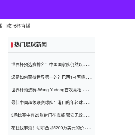
播
欧冠杯直播
热门足球新闻
世界杯预选赛排名：中国国家队仍然以6分
排名底部 进球差-13令人震惊
您是如何获得世界第一的？巴西1-4阿根
廷：Vinicius 0射击90分钟内
世界杯预选赛-Wang Yudong首次亮相 中国
国家足球队错过了世界杯0-2
最佳中国超级联赛球队：港口的年轻球员在
一场战斗中闻名 伊万放弃了泰桑
3场比赛中有23张射门在底部 郭安无效传球
（Taishan）
鸟儿被用来摆脱它 Setien痴迷于三名后卫
花钱找麻烦！切尔西以5200万美元的价格
购买了菲利克斯 签了7年 并在半年内租了夏