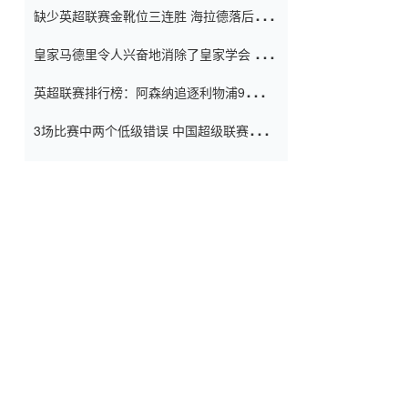
缺少英超联赛金靴位三连胜 海拉德落后6球
窗口
只有两个连续三个连续三靴
皇家马德里令人兴奋地消除了皇家学会 安
彭负责造成巨大的灾难！
英超联赛排行榜：阿森纳追逐利物浦9分 曼
联连续三件坏事
3场比赛中两个低级错误 中国超级联赛的前
守门员很老 是时候让位了 最好的继任者出
现