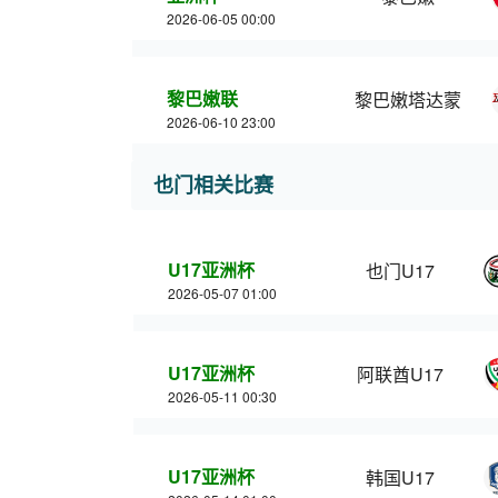
2026-06-05 00:00
黎巴嫩联
黎巴嫩塔达蒙
2026-06-10 23:00
也门相关比赛
U17亚洲杯
也门U17
2026-05-07 01:00
U17亚洲杯
阿联酋U17
2026-05-11 00:30
U17亚洲杯
韩国U17