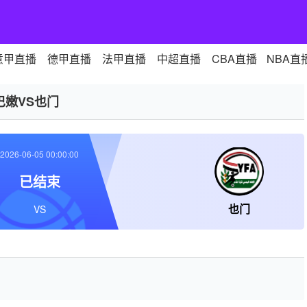
意甲直播
德甲直播
法甲直播
中超直播
CBA直播
NBA直
巴嫩VS也门
2026-06-05 00:00:00
已结束
也门
VS