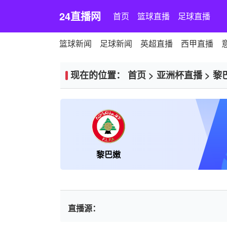
24直播网
首页
篮球直播
足球直播
篮球新闻
足球新闻
英超直播
西甲直播
现在的位置：
首页
>
亚洲杯直播
>
黎
黎巴嫩
直播源：