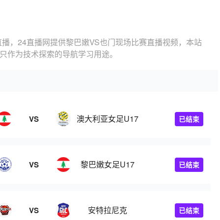
直播，24直播网提供黎巴嫩VS也门现场比赛直播视频，本站
，只作为技术探索的导航学习用途。
澳大利亚女足U17
VS
已结束
黎巴嫩女足U17
VS
已结束
安特拉尼克
VS
已结束