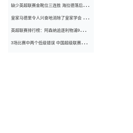
缺少英超联赛金靴位三连胜 海拉德落后6球
窗口
只有两个连续三个连续三靴
皇家马德里令人兴奋地消除了皇家学会 安
彭负责造成巨大的灾难！
英超联赛排行榜：阿森纳追逐利物浦9分 曼
联连续三件坏事
3场比赛中两个低级错误 中国超级联赛的前
守门员很老 是时候让位了 最好的继任者出
现