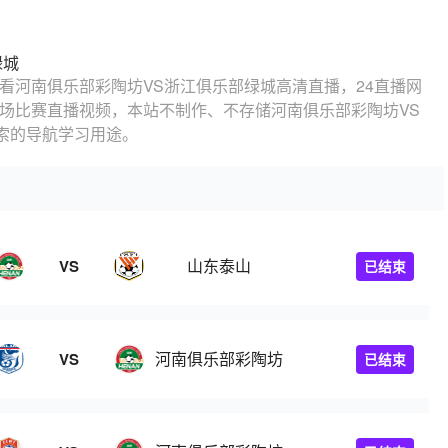
绿城
看河南俱乐部彩陶坊VS浙江俱乐部绿城高清直播，24直播网
现场比赛直播视频，本站不制作、不存储河南俱乐部彩陶坊VS
索的导航学习用途。
山东泰山
VS
已结束
河南俱乐部彩陶坊
VS
已结束