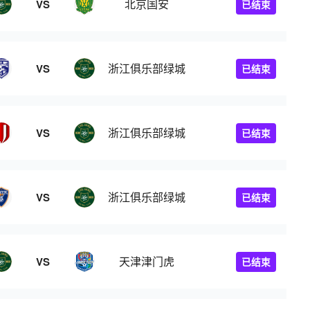
北京国安
VS
已结束
浙江俱乐部绿城
VS
已结束
浙江俱乐部绿城
VS
已结束
浙江俱乐部绿城
VS
已结束
天津津门虎
VS
已结束