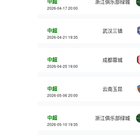
中超
浙江俱乐部绿城
2026-04-17 20:00
中超
武汉三镇
2026-04-21 19:35
中超
成都蓉城
2026-04-25 19:00
中超
云南玉昆
2026-05-06 20:00
中超
浙江俱乐部绿城
2026-05-10 19:35