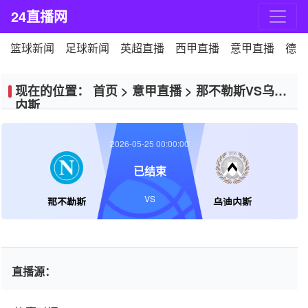
24直播网
篮球新闻
足球新闻
英超直播
西甲直播
意甲直播
德甲
现在的位置：
首页
>
意甲直播
>
那不勒斯VS乌迪
内斯
2026-05-25 00:00:00
已结束
VS
那不勒斯
乌迪内斯
直播源：