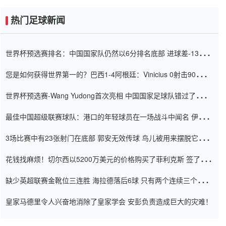
热门足球新闻
世界杯预选赛排名：中国国家队仍然以6分排名底部 进球差-13令人
震惊
您是如何获得世界第一的？巴西1-4阿根廷：Vinicius 0射击90分钟
内
世界杯预选赛-Wang Yudong首次亮相 中国国家足球队错过了世界
杯0-2
最佳中国超级联赛球队：港口的年轻球员在一场战斗中闻名 伊万放
弃了泰桑（Taishan）
3场比赛中有23张射门在底部 郭安无效传球 鸟儿被用来摆脱它
Setien痴迷于三名后卫
花钱找麻烦！切尔西以5200万美元的价格购买了菲利克斯 签了7年
并在半年内租了夏窗口
缺少英超联赛金靴位三连胜 海拉德落后6球 只有两个连续三个连续
三靴
皇家马德里令人兴奋地消除了皇家学会 安彭负责造成巨大的灾难！