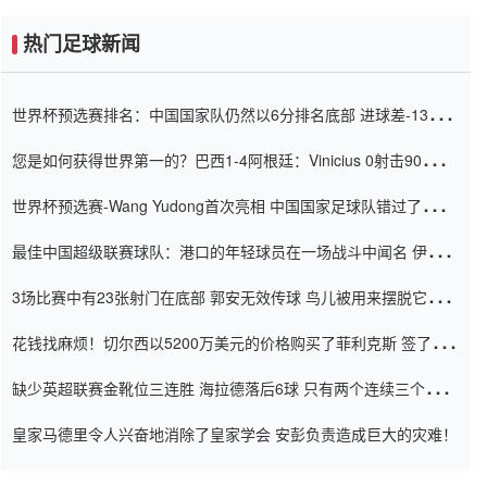
热门足球新闻
世界杯预选赛排名：中国国家队仍然以6分排名底部 进球差-13令人
震惊
您是如何获得世界第一的？巴西1-4阿根廷：Vinicius 0射击90分钟
内
世界杯预选赛-Wang Yudong首次亮相 中国国家足球队错过了世界
杯0-2
最佳中国超级联赛球队：港口的年轻球员在一场战斗中闻名 伊万放
弃了泰桑（Taishan）
3场比赛中有23张射门在底部 郭安无效传球 鸟儿被用来摆脱它
Setien痴迷于三名后卫
花钱找麻烦！切尔西以5200万美元的价格购买了菲利克斯 签了7年
并在半年内租了夏窗口
缺少英超联赛金靴位三连胜 海拉德落后6球 只有两个连续三个连续
三靴
皇家马德里令人兴奋地消除了皇家学会 安彭负责造成巨大的灾难！