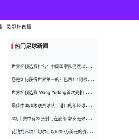
播
欧冠杯直播
热门足球新闻
世界杯预选赛排名：中国国家队仍然以6分
排名底部 进球差-13令人震惊
您是如何获得世界第一的？巴西1-4阿根
廷：Vinicius 0射击90分钟内
世界杯预选赛-Wang Yudong首次亮相 中国
国家足球队错过了世界杯0-2
最佳中国超级联赛球队：港口的年轻球员在
一场战斗中闻名 伊万放弃了泰桑
3场比赛中有23张射门在底部 郭安无效传球
（Taishan）
鸟儿被用来摆脱它 Setien痴迷于三名后卫
花钱找麻烦！切尔西以5200万美元的价格
购买了菲利克斯 签了7年 并在半年内租了夏