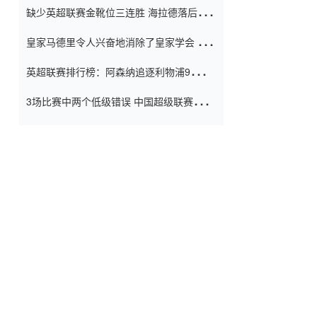
缺少英超联赛金靴位三连胜 海拉德落后6球
窗口
只有两个连续三个连续三靴
皇家马德里令人兴奋地消除了皇家学会 安
彭负责造成巨大的灾难！
英超联赛排行榜：阿森纳追逐利物浦9分 曼
联连续三件坏事
3场比赛中两个低级错误 中国超级联赛的前
守门员很老 是时候让位了 最好的继任者出
现