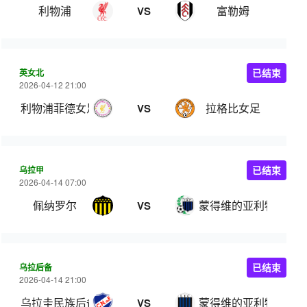
利物浦
富勒姆
VS
英女北
已结束
2026-04-12 21:00
利物浦菲德女足
拉格比女足
VS
乌拉甲
已结束
2026-04-14 07:00
佩纳罗尔
蒙得维的亚利物浦
VS
乌拉后备
已结束
2026-04-14 21:00
乌拉圭民族后备队
蒙得维的亚利物浦后
VS