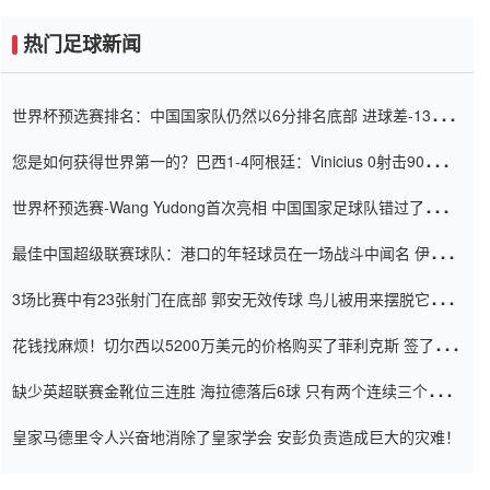
热门足球新闻
世界杯预选赛排名：中国国家队仍然以6分排名底部 进球差-13令人
震惊
您是如何获得世界第一的？巴西1-4阿根廷：Vinicius 0射击90分钟
内
世界杯预选赛-Wang Yudong首次亮相 中国国家足球队错过了世界
杯0-2
最佳中国超级联赛球队：港口的年轻球员在一场战斗中闻名 伊万放
弃了泰桑（Taishan）
3场比赛中有23张射门在底部 郭安无效传球 鸟儿被用来摆脱它
Setien痴迷于三名后卫
花钱找麻烦！切尔西以5200万美元的价格购买了菲利克斯 签了7年
并在半年内租了夏窗口
缺少英超联赛金靴位三连胜 海拉德落后6球 只有两个连续三个连续
三靴
皇家马德里令人兴奋地消除了皇家学会 安彭负责造成巨大的灾难！