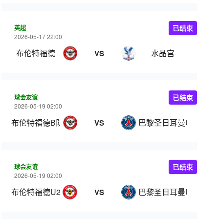
英超
已结束
2026-05-17 22:00
布伦特福德
水晶宫
VS
球会友谊
已结束
2026-05-19 02:00
布伦特福德B队
巴黎圣日耳曼U21
VS
球会友谊
已结束
2026-05-19 02:00
布伦特福德U21
巴黎圣日耳曼U19
VS