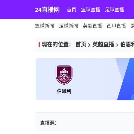
24直播网
首页
篮球直播
足球直播
篮球新闻
足球新闻
英超直播
西甲直播
现在的位置：
首页
>
英超直播
>
伯恩
伯恩利
直播源：