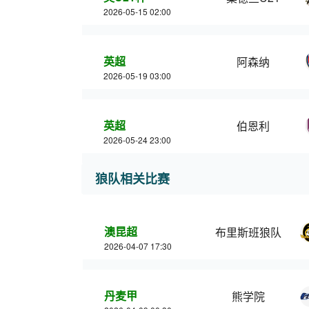
2026-05-15 02:00
英超
阿森纳
2026-05-19 03:00
英超
伯恩利
2026-05-24 23:00
狼队相关比赛
澳昆超
布里斯班狼队
2026-04-07 17:30
丹麦甲
熊学院