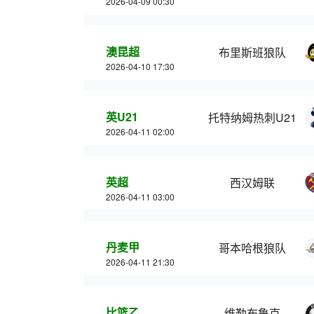
2026-04-09 00:30
澳昆超
布里斯班狼队
2026-04-10 17:30
英U21
托特纳姆热刺U21
2026-04-11 02:00
英超
西汉姆联
2026-04-11 03:00
丹麦甲
哥本哈根狼队
2026-04-11 21:30
比篮乙
维勒布鲁克