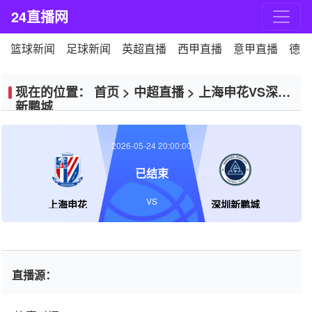
24直播网
篮球新闻
足球新闻
英超直播
西甲直播
意甲直播
德甲
现在的位置：
首页
>
中超直播
>
上海申花VS深圳
新鹏城
2026-05-24 20:00:00
已结束
VS
上海申花
深圳新鹏城
直播源：