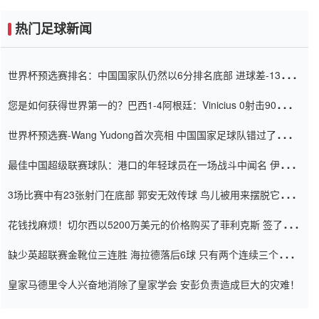
热门足球新闻
世界杯预选赛排名：中国国家队仍然以6分排名底部 进球差-13令人
震惊
您是如何获得世界第一的？巴西1-4阿根廷：Vinicius 0射击90分钟
内
世界杯预选赛-Wang Yudong首次亮相 中国国家足球队错过了世界
杯0-2
最佳中国超级联赛球队：港口的年轻球员在一场战斗中闻名 伊万放
弃了泰桑（Taishan）
3场比赛中有23张射门在底部 郭安无效传球 鸟儿被用来摆脱它
Setien痴迷于三名后卫
花钱找麻烦！切尔西以5200万美元的价格购买了菲利克斯 签了7年
并在半年内租了夏窗口
缺少英超联赛金靴位三连胜 海拉德落后6球 只有两个连续三个连续
三靴
皇家马德里令人兴奋地消除了皇家学会 安彭负责造成巨大的灾难！