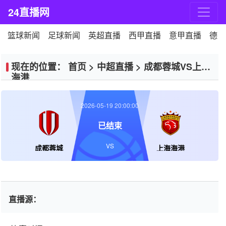
24直播网
篮球新闻
足球新闻
英超直播
西甲直播
意甲直播
德甲
现在的位置：
首页
>
中超直播
>
成都蓉城VS上海
海港
2026-05-19 20:00:00
已结束
VS
成都蓉城
上海海港
直播源：