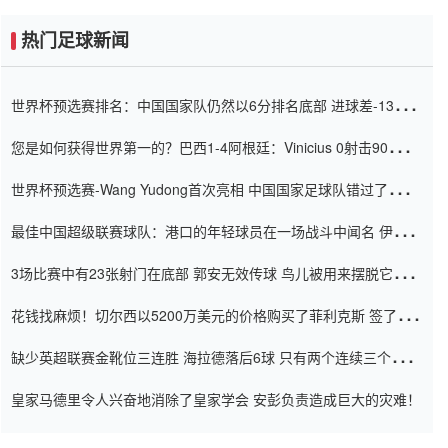
热门足球新闻
世界杯预选赛排名：中国国家队仍然以6分排名底部 进球差-13令人
震惊
您是如何获得世界第一的？巴西1-4阿根廷：Vinicius 0射击90分钟
内
世界杯预选赛-Wang Yudong首次亮相 中国国家足球队错过了世界
杯0-2
最佳中国超级联赛球队：港口的年轻球员在一场战斗中闻名 伊万放
弃了泰桑（Taishan）
3场比赛中有23张射门在底部 郭安无效传球 鸟儿被用来摆脱它
Setien痴迷于三名后卫
花钱找麻烦！切尔西以5200万美元的价格购买了菲利克斯 签了7年
并在半年内租了夏窗口
缺少英超联赛金靴位三连胜 海拉德落后6球 只有两个连续三个连续
三靴
皇家马德里令人兴奋地消除了皇家学会 安彭负责造成巨大的灾难！