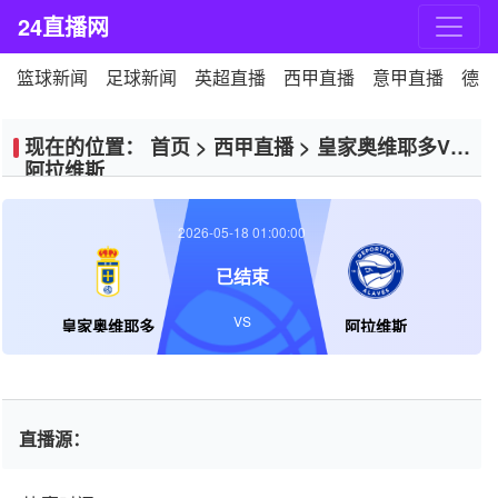
24直播网
篮球新闻
足球新闻
英超直播
西甲直播
意甲直播
德甲
现在的位置：
首页
>
西甲直播
>
皇家奥维耶多VS
阿拉维斯
2026-05-18 01:00:00
已结束
VS
皇家奥维耶多
阿拉维斯
直播源：