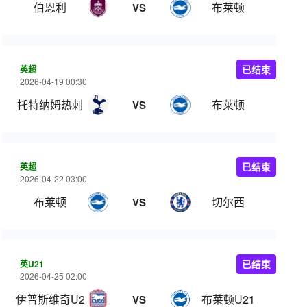
伯恩利
布莱顿
VS
英超
已结束
2026-04-19 00:30
托特纳姆热刺
布莱顿
VS
英超
已结束
2026-04-22 03:00
布莱顿
切尔西
VS
英U21
已结束
2026-04-25 02:00
伊普斯维奇U21
布莱顿U21
VS