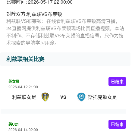
比赛时间: 2026-05-17 22:00:00
对阵双方:
利兹联VS布莱顿
利兹联VS布莱顿：在线看利兹联VS布莱顿高清直播，
24直播网提供利兹联VS布莱顿现场比赛直播视频，本站
不制作、不存储利兹联VS布莱顿的直播信号，只作为技
术探索的导航学习用途。
利兹联相关比赛
英女联
已结束
2026-04-12 21:00
利兹联女足
斯托克顿女足
VS
英U21
已结束
2026-04-14 02:00