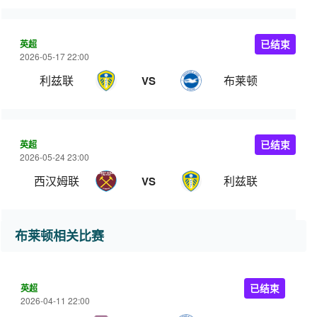
英超
已结束
2026-05-17 22:00
利兹联
布莱顿
VS
英超
已结束
2026-05-24 23:00
西汉姆联
利兹联
VS
布莱顿相关比赛
英超
已结束
2026-04-11 22:00