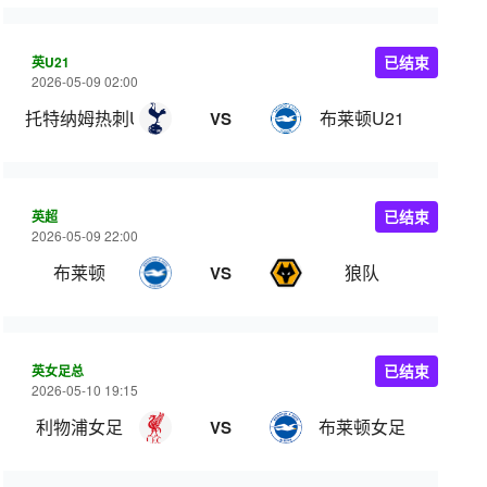
英U21
已结束
2026-05-09 02:00
托特纳姆热刺U21
布莱顿U21
VS
英超
已结束
2026-05-09 22:00
布莱顿
狼队
VS
英女足总
已结束
2026-05-10 19:15
利物浦女足
布莱顿女足
VS