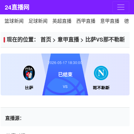
24直播网
篮球新闻
足球新闻
英超直播
西甲直播
意甲直播
德甲
现在的位置：
首页
>
意甲直播
>
比萨VS那不勒斯
2026-05-17 18:30:00
已结束
VS
比萨
那不勒斯
直播源：