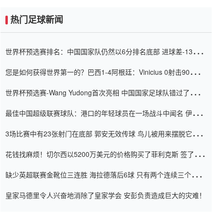
热门足球新闻
世界杯预选赛排名：中国国家队仍然以6分排名底部 进球差-13令人
震惊
您是如何获得世界第一的？巴西1-4阿根廷：Vinicius 0射击90分钟
内
世界杯预选赛-Wang Yudong首次亮相 中国国家足球队错过了世界
杯0-2
最佳中国超级联赛球队：港口的年轻球员在一场战斗中闻名 伊万放
弃了泰桑（Taishan）
3场比赛中有23张射门在底部 郭安无效传球 鸟儿被用来摆脱它
Setien痴迷于三名后卫
花钱找麻烦！切尔西以5200万美元的价格购买了菲利克斯 签了7年
并在半年内租了夏窗口
缺少英超联赛金靴位三连胜 海拉德落后6球 只有两个连续三个连续
三靴
皇家马德里令人兴奋地消除了皇家学会 安彭负责造成巨大的灾难！