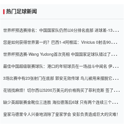
热门足球新闻
世界杯预选赛排名：中国国家队仍然以6分排名底部 进球差-13令人
震惊
您是如何获得世界第一的？巴西1-4阿根廷：Vinicius 0射击90分钟
内
世界杯预选赛-Wang Yudong首次亮相 中国国家足球队错过了世界
杯0-2
最佳中国超级联赛球队：港口的年轻球员在一场战斗中闻名 伊万放
弃了泰桑（Taishan）
3场比赛中有23张射门在底部 郭安无效传球 鸟儿被用来摆脱它
Setien痴迷于三名后卫
花钱找麻烦！切尔西以5200万美元的价格购买了菲利克斯 签了7年
并在半年内租了夏窗口
缺少英超联赛金靴位三连胜 海拉德落后6球 只有两个连续三个连续
三靴
皇家马德里令人兴奋地消除了皇家学会 安彭负责造成巨大的灾难！