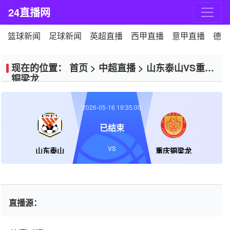
24直播网
篮球新闻
足球新闻
英超直播
西甲直播
意甲直播
德甲
现在的位置：
首页
>
中超直播
>
山东泰山VS重庆
铜梁龙
2026-05-16 19:35:00
已结束
VS
山东泰山
重庆铜梁龙
直播源：