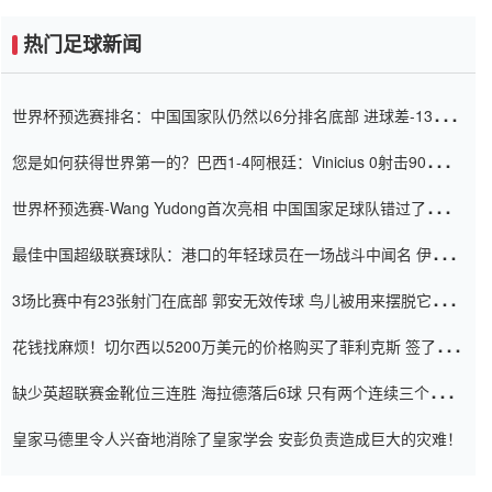
热门足球新闻
世界杯预选赛排名：中国国家队仍然以6分排名底部 进球差-13令人
震惊
您是如何获得世界第一的？巴西1-4阿根廷：Vinicius 0射击90分钟
内
世界杯预选赛-Wang Yudong首次亮相 中国国家足球队错过了世界
杯0-2
最佳中国超级联赛球队：港口的年轻球员在一场战斗中闻名 伊万放
弃了泰桑（Taishan）
3场比赛中有23张射门在底部 郭安无效传球 鸟儿被用来摆脱它
Setien痴迷于三名后卫
花钱找麻烦！切尔西以5200万美元的价格购买了菲利克斯 签了7年
并在半年内租了夏窗口
缺少英超联赛金靴位三连胜 海拉德落后6球 只有两个连续三个连续
三靴
皇家马德里令人兴奋地消除了皇家学会 安彭负责造成巨大的灾难！