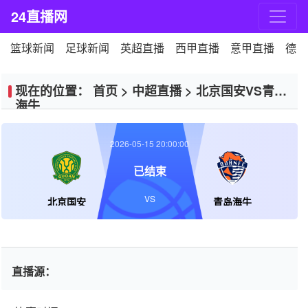
24直播网
篮球新闻
足球新闻
英超直播
西甲直播
意甲直播
德甲
现在的位置：
首页
>
中超直播
>
北京国安VS青岛
海牛
2026-05-15 20:00:00
已结束
VS
北京国安
青岛海牛
直播源：