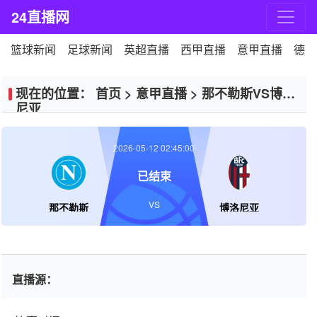
24直播网
篮球新闻
足球新闻
英超直播
西甲直播
意甲直播
德甲
现在的位置：
首页
>
意甲直播
>
那不勒斯VS博洛
尼亚
2026-05-12 02:45:00
已结束
VS
那不勒斯
博洛尼亚
直播源：