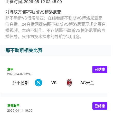
比赛时间: 2026-05-12 02:45:00
对阵双方:
那不勒斯VS博洛尼亚
那不勒斯VS博洛尼亚：在线看那不勒斯VS博洛尼亚高
清直播，24直播网提供那不勒斯VS博洛尼亚现场比赛直
播视频，本站不制作、不存储那不勒斯VS博洛尼亚的直
播信号，只作为技术探索的导航学习用途。
那不勒斯相关比赛
意甲
已结束
2026-04-07 02:45
那不勒斯
AC米兰
VS
意青联甲
已结束
2026-04-11 19:00