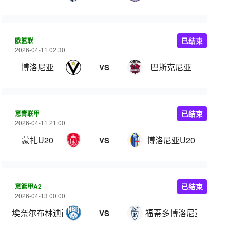
欧篮联
已结束
2026-04-11 02:30
博洛尼亚
巴斯克尼亚
VS
意青联甲
已结束
2026-04-11 21:00
蒙扎U20
博洛尼亚U20
VS
意篮甲A2
已结束
2026-04-13 00:00
埃奈尔布林迪西
福蒂多博洛尼亚
VS