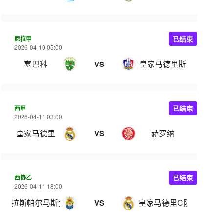
尼拉甲
已结束
2026-04-10 05:00
塞巴科
皇家马德里斯
VS
西甲
已结束
2026-04-11 03:00
皇家马德里
赫罗纳
VS
西协乙
已结束
2026-04-11 18:00
拉斯帕尔马斯竞技
皇家马德里C队
VS