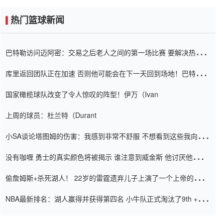
热门篮球新闻
巴特勒访问迈阿密：交易之后老人之间的第一场比赛 要解决热情的
怨恨
库里返回团队正在加速 否则他可能会在下一天回到场地！巴特勒迈
阿密的纸牌游戏引起了人们的关注
国家橄榄球队改变了令人惊叹的阵型！伊万（Ivan
上周的球员：杜兰特（Durant
小SA谈论塔图姆的伤害：我感到非常不舒服 不想看到这些我向他
道歉
没有咖喱 勇士的真实颜色将被揭示 谁注意到威金斯 他讨厌他的老
老板
偷詹姆斯+杀死湖人！ 22岁的雷霆遗弃儿子上演了一个上帝的剧
本：疯狂的反击争夺1亿元人民币的合同
NBA最新排名：湖人赢得并获得第四名 小牛队正式淘汰了9th + 76
人