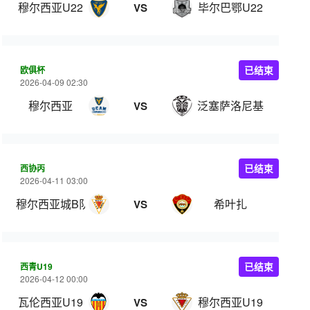
穆尔西亚U22
毕尔巴鄂U22
VS
欧俱杯
已结束
2026-04-09 02:30
穆尔西亚
泛塞萨洛尼基
VS
西协丙
已结束
2026-04-11 03:00
穆尔西亚城B队
希叶扎
VS
西青U19
已结束
2026-04-12 00:00
瓦伦西亚U19
穆尔西亚U19
VS