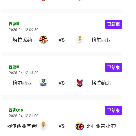
西协甲
已结束
2026-04-12 00:30
塔拉戈纳
穆尔西亚
VS
西篮甲
已结束
2026-04-12 18:30
穆尔西亚
格拉纳达
VS
西青U19
已结束
2026-04-12 21:00
穆尔西亚学者U19
比利亚雷亚尔U19
VS