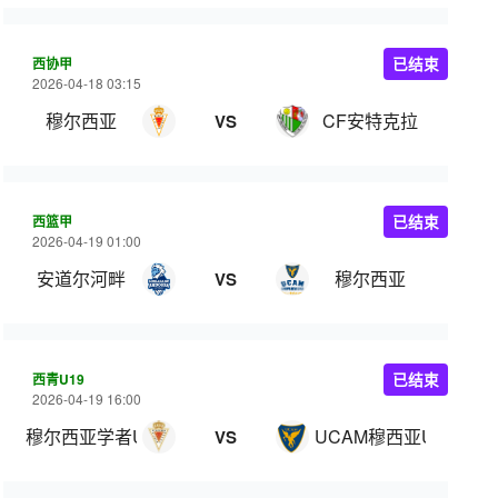
西协甲
已结束
2026-04-18 03:15
穆尔西亚
CF安特克拉
VS
西篮甲
已结束
2026-04-19 01:00
安道尔河畔
穆尔西亚
VS
西青U19
已结束
2026-04-19 16:00
穆尔西亚学者U19
UCAM穆西亚U19
VS