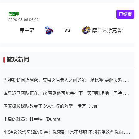
巴西甲
已结束
2026-05-06 06:00
弗兰萨
摩日达斯克鲁济斯
VS
篮球新闻
巴特勒访问迈阿密：交易之后老人之间的第一场比赛 要解决热情的
怨恨
库里返回团队正在加速 否则他可能会在下一天回到场地！巴特勒迈
阿密的纸牌游戏引起了人们的关注
国家橄榄球队改变了令人惊叹的阵型！伊万（Ivan
上周的球员：杜兰特（Durant
小SA谈论塔图姆的伤害：我感到非常不舒服 不想看到这些我向他
道歉