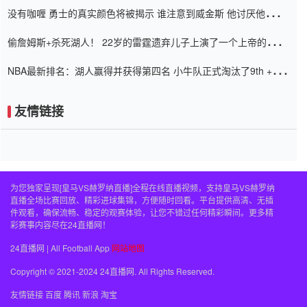
没有咖喱 勇士的真实颜色将被揭示 谁注意到威金斯 他讨厌他的老
老板
偷詹姆斯+杀死湖人！ 22岁的雷霆遗弃儿子上演了一个上帝的剧
本：疯狂的反击争夺1亿元人民币的合同
NBA最新排名：湖人赢得并获得第四名 小牛队正式淘汰了9th + 76
人
友情链接
为您独家呈现[皇马VS赫罗纳直播]全程在线直播视频，支持皇马VS赫罗纳
直播全场比赛回放、精彩进球集锦，方便随时回看。平台提供高清、无插
件观看，确保流畅、稳定的观赛体验，让您不错过任何精彩瞬间。更多精
彩赛事内容尽在24直播网！
24直播网 | All Football App
网站地图
Copyright © 2021-2024 24直播网. All Rights Reserved.
友情链接
百度
腾讯
新浪
淘宝