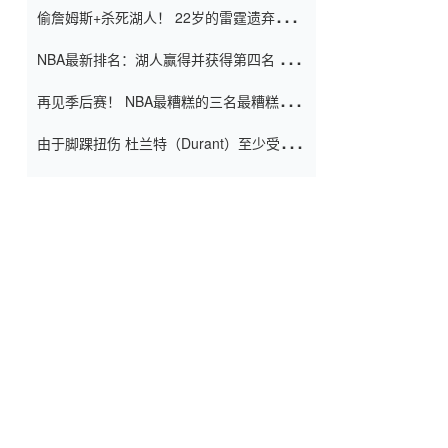
偷詹姆斯+杀死湖人！ 22岁的雷霆遗弃儿子
上演了一个上帝的剧本：疯狂的反击争夺1
NBA最新排名：湖人赢得并获得第四名 小
亿元人民币的合同
牛队正式淘汰了9th + 76人
再见季后赛！ NBA最糟糕的三名最糟糕的
球员徒劳无功 也许您低估了硬化
由于脚踝扭伤 杜兰特（Durant）至少受伤
了一周