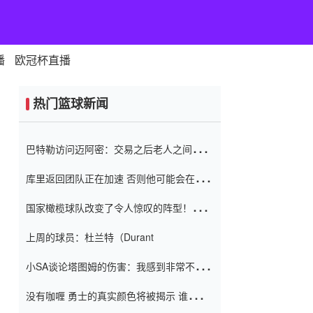
播
欧冠杯直播
热门篮球新闻
巴特勒访问迈阿密：交易之后老人之间的第
一场比赛 要解决热情的怨恨
库里返回团队正在加速 否则他可能会在下
一天回到场地！巴特勒迈阿密的纸牌游戏引
国家橄榄球队改变了令人惊叹的阵型！伊万
起了人们的关注
（Ivan
上周的球员：杜兰特（Durant
小SA谈论塔图姆的伤害：我感到非常不舒
服 不想看到这些我向他道歉
没有咖喱 勇士的真实颜色将被揭示 谁注意
到威金斯 他讨厌他的老老板