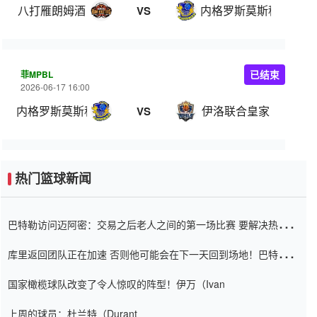
八打雁朗姆酒
内格罗斯莫斯科瓦多斯
VS
菲MPBL
已结束
2026-06-17 16:00
内格罗斯莫斯科瓦多斯
伊洛联合皇家
VS
热门篮球新闻
巴特勒访问迈阿密：交易之后老人之间的第一场比赛 要解决热情的
怨恨
库里返回团队正在加速 否则他可能会在下一天回到场地！巴特勒迈
阿密的纸牌游戏引起了人们的关注
国家橄榄球队改变了令人惊叹的阵型！伊万（Ivan
上周的球员：杜兰特（Durant