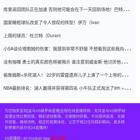
怨恨
库里返回团队正在加速 否则他可能会在下一天回到场地！巴特勒迈
阿密的纸牌游戏引起了人们的关注
国家橄榄球队改变了令人惊叹的阵型！伊万（Ivan
上周的球员：杜兰特（Durant
小SA谈论塔图姆的伤害：我感到非常不舒服 不想看到这些我向他
道歉
没有咖喱 勇士的真实颜色将被揭示 谁注意到威金斯 他讨厌他的老
老板
偷詹姆斯+杀死湖人！ 22岁的雷霆遗弃儿子上演了一个上帝的剧
本：疯狂的反击争夺1亿元人民币的合同
NBA最新排名：湖人赢得并获得第四名 小牛队正式淘汰了9th + 76
人
为您独家呈现[皇马VS赫罗纳直播]全程在线直播视频，支持皇马VS赫罗纳
直播全场比赛回放、精彩进球集锦，方便随时回看。平台提供高清、无插
件观看，确保流畅、稳定的观赛体验，让您不错过任何精彩瞬间。更多精
彩赛事内容尽在24直播网！
24直播网 | All Football App
网站地图