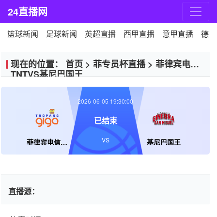
24直播网
篮球新闻
足球新闻
英超直播
西甲直播
意甲直播
德甲
现在的位置：
首页
>
菲专员杯直播
>
菲律宾电信
TNTVS基尼巴国王
2026-06-05 19:30:00
已结束
VS
菲律宾电信TNT
基尼巴国王
直播源：