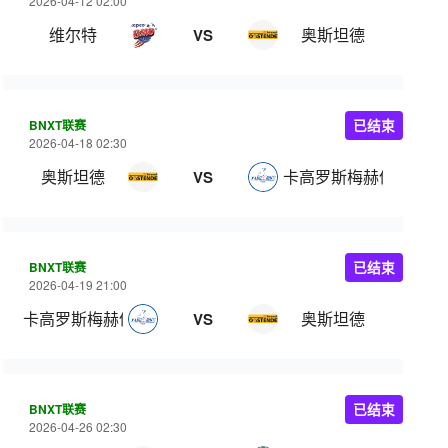
2026-04-12 02:00
维尔特
奥斯坦德
VS
BNXT联赛
已结束
2026-04-18 02:30
奥斯坦德
卡高罗斯梅赫伦
VS
BNXT联赛
已结束
2026-04-19 21:00
卡高罗斯梅赫伦
奥斯坦德
VS
BNXT联赛
已结束
2026-04-26 02:30