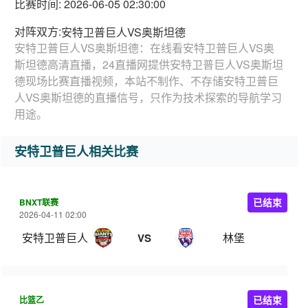
比赛时间: 2026-06-05 02:30:00
对阵双方:
安特卫普巨人VS奥斯坦德
安特卫普巨人VS奥斯坦德：在线看安特卫普巨人VS奥
斯坦德高清直播，24直播网提供安特卫普巨人VS奥斯坦
德现场比赛直播视频，本站不制作、不存储安特卫普巨
人VS奥斯坦德的直播信号，只作为技术探索的导航学习
用途。
安特卫普巨人相关比赛
BNXT联赛
已结束
2026-04-11 02:00
安特卫普巨人
林堡
VS
比篮乙
已结束