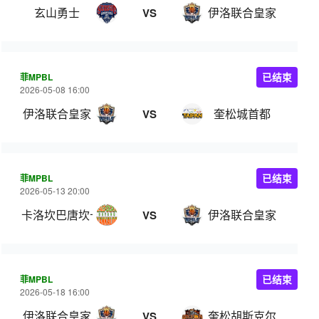
玄山勇士
伊洛联合皇家
VS
菲MPBL
已结束
2026-05-08 16:00
伊洛联合皇家
奎松城首都
VS
菲MPBL
已结束
2026-05-13 20:00
卡洛坎巴唐坎卡洛
伊洛联合皇家
VS
菲MPBL
已结束
2026-05-18 16:00
伊洛联合皇家
奎松胡斯克尔
VS