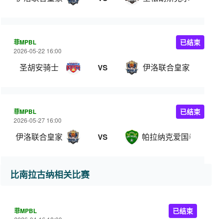
菲MPBL
已结束
2026-05-22 16:00
圣胡安骑士
伊洛联合皇家
VS
菲MPBL
已结束
2026-05-27 16:00
伊洛联合皇家
帕拉纳克爱国者
VS
比南拉古纳相关比赛
菲MPBL
已结束