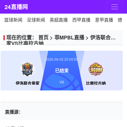
24直播网
篮球新闻
足球新闻
英超直播
西甲直播
意甲直播
德甲
现在的位置：
首页
>
菲MPBL直播
>
伊洛联合皇
家VS比南拉古纳
2026-06-02 20:00:00
已结束
VS
伊洛联合皇家
比南拉古纳
直播源：