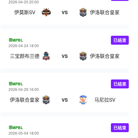
2026-04-20 20:00
伊莫斯SV
伊洛联合皇家
VS
菲MPBL
已结束
2026-04-24 18:00
三宝颜布兰德
伊洛联合皇家
VS
菲MPBL
已结束
2026-04-29 16:00
伊洛联合皇家
马尼拉SV
VS
菲MPBL
已结束
2026-05-04 18:00