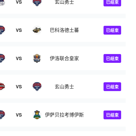
玄山勇士
VS
已结束
巴科洛德土蕃
VS
已结束
伊洛联合皇家
VS
已结束
玄山勇士
VS
已结束
伊萨贝拉考博伊斯
VS
已结束