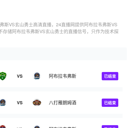
弗斯VS玄山勇士高清直播，24直播网提供阿布拉韦弗斯VS
不存储阿布拉韦弗斯VS玄山勇士的直播信号，只作为技术探
阿布拉韦弗斯
VS
已结束
八打雁朗姆酒
VS
已结束