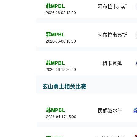
菲MPBL
阿布拉韦弗斯
2026-06-03 18:00
菲MPBL
阿布拉韦弗斯
2026-06-06 18:00
菲MPBL
梅卡瓦延
2026-06-12 20:00
玄山勇士相关比赛
菲MPBL
民都洛水牛
2026-04-17 15:00