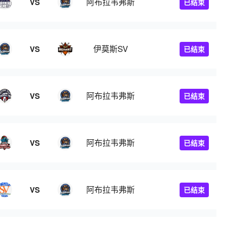
阿布拉韦弗斯
VS
已结束
伊莫斯SV
VS
已结束
阿布拉韦弗斯
VS
已结束
阿布拉韦弗斯
VS
已结束
阿布拉韦弗斯
VS
已结束