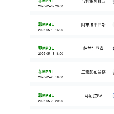
菲MPBL
马利金娜鞋匠
2026-05-07 20:00
菲MPBL
阿布拉韦弗斯
2026-05-13 16:00
菲MPBL
萨兰加尼省
2026-05-18 18:00
菲MPBL
三宝颜布兰德
2026-05-23 18:00
菲MPBL
马尼拉SV
2026-05-29 20:00