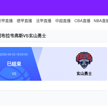
意甲直播
德甲直播
法甲直播
中超直播
CBA直播
NBA直
阿布拉韦弗斯VS玄山勇士
2026-06-03 18:00:00
已结束
玄山勇士
VS