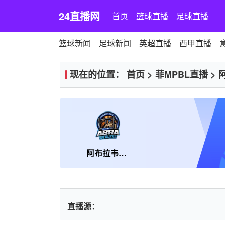
24直播网
首页
篮球直播
足球直播
篮球新闻
足球新闻
英超直播
西甲直播
现在的位置：
首页
>
菲MPBL直播
>
阿布拉韦弗斯
直播源：