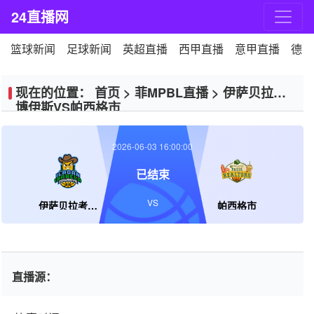
24直播网
篮球新闻
足球新闻
英超直播
西甲直播
意甲直播
德甲
现在的位置：
首页
>
菲MPBL直播
>
伊萨贝拉考
博伊斯VS帕西格市
2026-06-03 16:00:00
已结束
VS
伊萨贝拉考博伊斯
帕西格市
直播源：