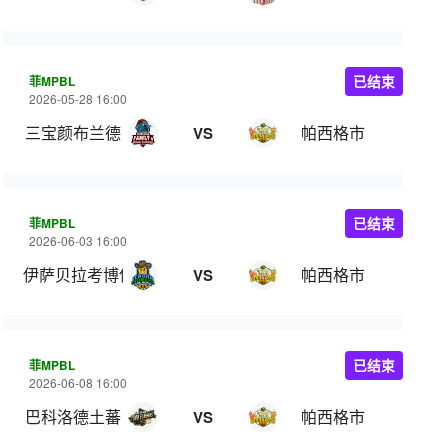
菲MPBL
已结束
2026-05-28 16:00
三宝颜布兰德
帕西格市
VS
菲MPBL
已结束
2026-06-03 16:00
伊萨贝拉考博伊斯
帕西格市
VS
菲MPBL
已结束
2026-06-08 16:00
巴科洛德土蕃
帕西格市
VS