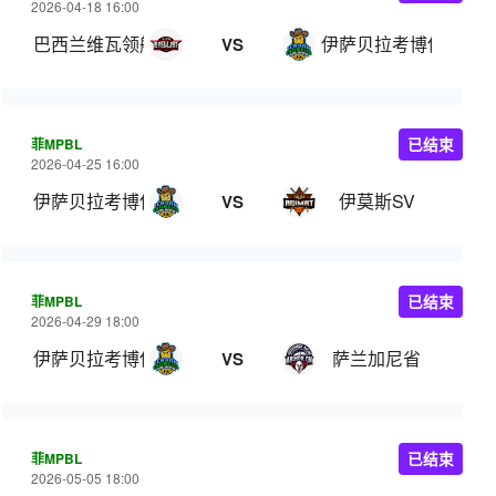
2026-04-18 16:00
巴西兰维瓦领航
伊萨贝拉考博伊斯
VS
菲MPBL
已结束
2026-04-25 16:00
伊萨贝拉考博伊斯
伊莫斯SV
VS
菲MPBL
已结束
2026-04-29 18:00
伊萨贝拉考博伊斯
萨兰加尼省
VS
菲MPBL
已结束
2026-05-05 18:00