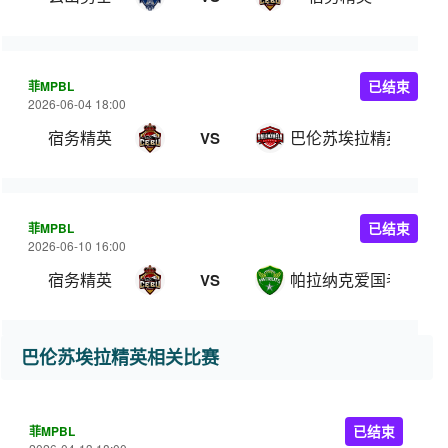
菲MPBL
已结束
2026-06-04 18:00
宿务精英
巴伦苏埃拉精英
VS
菲MPBL
已结束
2026-06-10 16:00
宿务精英
帕拉纳克爱国者
VS
巴伦苏埃拉精英相关比赛
菲MPBL
已结束