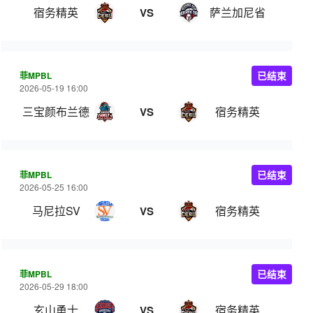
宿务精英
萨兰加尼省
VS
菲MPBL
已结束
2026-05-19 16:00
三宝颜布兰德
宿务精英
VS
菲MPBL
已结束
2026-05-25 16:00
马尼拉SV
宿务精英
VS
菲MPBL
已结束
2026-05-29 18:00
玄山勇士
宿务精英
VS