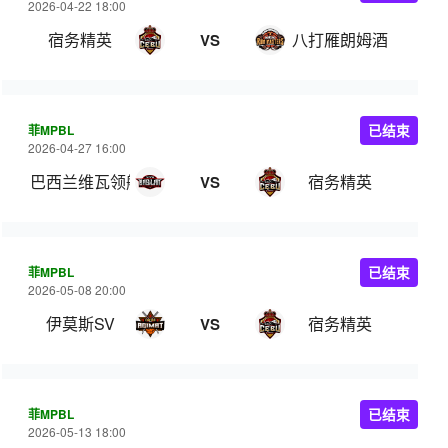
2026-04-22 18:00
宿务精英
八打雁朗姆酒
VS
菲MPBL
已结束
2026-04-27 16:00
巴西兰维瓦领航
宿务精英
VS
菲MPBL
已结束
2026-05-08 20:00
伊莫斯SV
宿务精英
VS
菲MPBL
已结束
2026-05-13 18:00