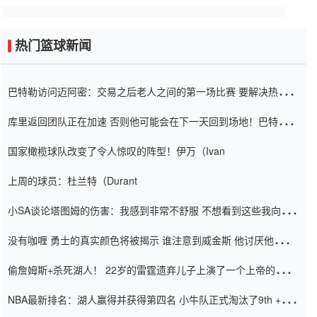
热门篮球新闻
巴特勒访问迈阿密：交易之后老人之间的第一场比赛 要解决热情的
怨恨
库里返回团队正在加速 否则他可能会在下一天回到场地！巴特勒迈
阿密的纸牌游戏引起了人们的关注
国家橄榄球队改变了令人惊叹的阵型！伊万（Ivan
上周的球员：杜兰特（Durant
小SA谈论塔图姆的伤害：我感到非常不舒服 不想看到这些我向他
道歉
没有咖喱 勇士的真实颜色将被揭示 谁注意到威金斯 他讨厌他的老
老板
偷詹姆斯+杀死湖人！ 22岁的雷霆遗弃儿子上演了一个上帝的剧
本：疯狂的反击争夺1亿元人民币的合同
NBA最新排名：湖人赢得并获得第四名 小牛队正式淘汰了9th + 76
人