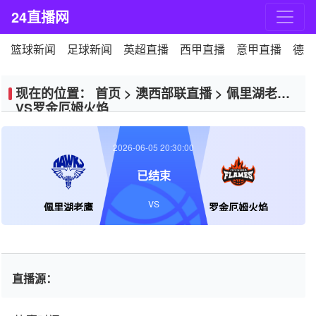
24直播网
篮球新闻
足球新闻
英超直播
西甲直播
意甲直播
德甲
现在的位置：
首页
>
澳西部联直播
>
佩里湖老鹰
VS罗金厄姆火焰
2026-06-05 20:30:00
已结束
VS
佩里湖老鹰
罗金厄姆火焰
直播源：