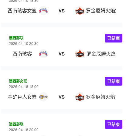
2026-04-10 18:30
西南骇客女篮
罗金厄姆火焰女篮
VS
澳西部联
已结束
2026-04-10 20:30
西南骇客
罗金厄姆火焰
VS
澳西部女联
已结束
2026-04-18 18:00
金矿巨人女篮
罗金厄姆火焰女篮
VS
澳西部联
已结束
2026-04-18 20:00