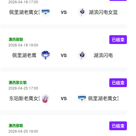
2026-04-18 17:00
佩里湖老鹰女篮
湖滨闪电女篮
VS
澳西部联
已结束
2026-04-18 19:00
佩里湖老鹰
湖滨闪电
VS
澳西部女联
已结束
2026-04-25 17:00
东珀斯老鹰女篮
佩里湖老鹰女篮
VS
澳西部联
已结束
2026-04-25 19:00