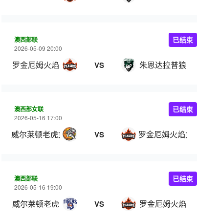
澳西部联
已结束
2026-05-09 20:00
罗金厄姆火焰
朱恩达拉普狼
VS
澳西部女联
已结束
2026-05-16 17:00
威尔莱顿老虎女篮
罗金厄姆火焰女篮
VS
澳西部联
已结束
2026-05-16 19:00
威尔莱顿老虎
罗金厄姆火焰
VS