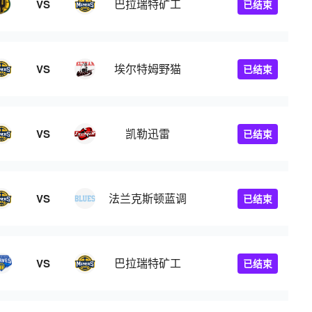
巴拉瑞特矿工
VS
已结束
埃尔特姆野猫
VS
已结束
凯勒迅雷
VS
已结束
法兰克斯顿蓝调
VS
已结束
巴拉瑞特矿工
VS
已结束