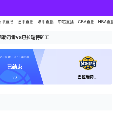
意甲直播
德甲直播
法甲直播
中超直播
CBA直播
NBA直
凯勒迅雷VS巴拉瑞特矿工
2026-06-05 18:30:00
已结束
巴拉瑞特矿工
VS