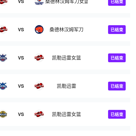
桑德林汉姆军刀女篮
VS
已结束
桑德林汉姆军刀
VS
已结束
凯勒迅雷女篮
VS
已结束
凯勒迅雷
VS
已结束
凯勒迅雷女篮
VS
已结束