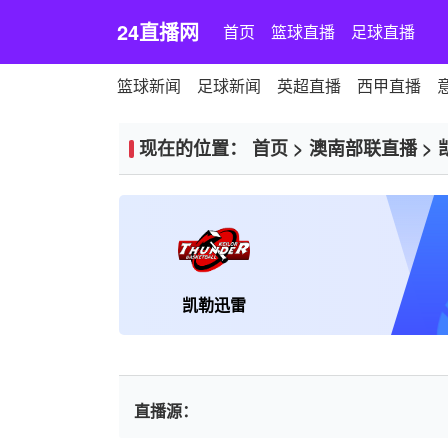
24直播网
首页
篮球直播
足球直播
篮球新闻
足球新闻
英超直播
西甲直播
现在的位置：
首页
>
澳南部联直播
>
凯勒迅雷
直播源：