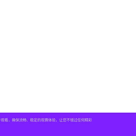
插件观看，确保流畅、稳定的观赛体验，让您不错过任何精彩