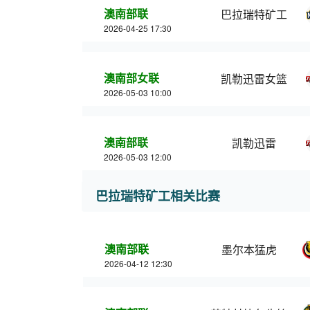
澳南部联
巴拉瑞特矿工
2026-04-25 17:30
澳南部女联
凯勒迅雷女篮
2026-05-03 10:00
澳南部联
凯勒迅雷
2026-05-03 12:00
巴拉瑞特矿工相关比赛
澳南部联
墨尔本猛虎
2026-04-12 12:30