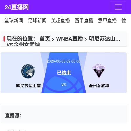
24直播网
篮球新闻
足球新闻
英超直播
西甲直播
意甲直播
德甲
现在的位置：
首页
>
WNBA直播
>
明尼苏达山猫
VS金州女武神
2026-06-05 09:00:00
已结束
VS
明尼苏达山猫
金州女武神
直播源：