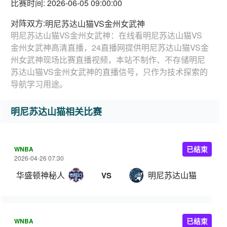
比赛时间: 2026-06-05 09:00:00
对阵双方:
明尼苏达山猫VS金州女武神
明尼苏达山猫VS金州女武神：在线看明尼苏达山猫VS
金州女武神高清直播，24直播网提供明尼苏达山猫VS金
州女武神现场比赛直播视频，本站不制作、不存储明尼
苏达山猫VS金州女武神的直播信号，只作为技术探索的
导航学习用途。
明尼苏达山猫相关比赛
WNBA
已结束
2026-04-26 07:30
华盛顿神秘人
明尼苏达山猫
VS
WNBA
已结束