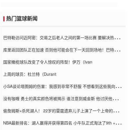
热门篮球新闻
巴特勒访问迈阿密：交易之后老人之间的第一场比赛 要解决热情的
怨恨
库里返回团队正在加速 否则他可能会在下一天回到场地！巴特勒迈
阿密的纸牌游戏引起了人们的关注
国家橄榄球队改变了令人惊叹的阵型！伊万（Ivan
上周的球员：杜兰特（Durant
小SA谈论塔图姆的伤害：我感到非常不舒服 不想看到这些我向他
道歉
没有咖喱 勇士的真实颜色将被揭示 谁注意到威金斯 他讨厌他的老
老板
偷詹姆斯+杀死湖人！ 22岁的雷霆遗弃儿子上演了一个上帝的剧
本：疯狂的反击争夺1亿元人民币的合同
NBA最新排名：湖人赢得并获得第四名 小牛队正式淘汰了9th + 76
人