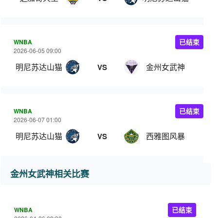
WNBA
已结束
2026-06-05 09:00
明尼苏达山猫
金州女武神
VS
WNBA
已结束
2026-06-07 01:00
明尼苏达山猫
西雅图风暴
VS
金州女武神相关比赛
WNBA
已结束