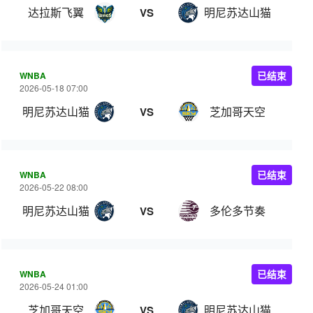
达拉斯飞翼
明尼苏达山猫
VS
WNBA
已结束
2026-05-18 07:00
明尼苏达山猫
芝加哥天空
VS
WNBA
已结束
2026-05-22 08:00
明尼苏达山猫
多伦多节奏
VS
WNBA
已结束
2026-05-24 01:00
芝加哥天空
明尼苏达山猫
VS