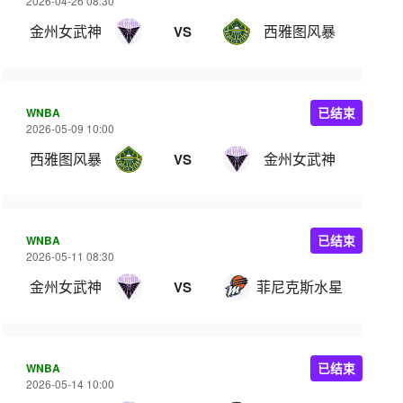
2026-04-26 08:30
金州女武神
西雅图风暴
VS
WNBA
已结束
2026-05-09 10:00
西雅图风暴
金州女武神
VS
WNBA
已结束
2026-05-11 08:30
金州女武神
菲尼克斯水星
VS
WNBA
已结束
2026-05-14 10:00