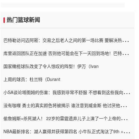
热门篮球新闻
巴特勒访问迈阿密：交易之后老人之间的第一场比赛 要解决热情的
怨恨
库里返回团队正在加速 否则他可能会在下一天回到场地！巴特勒迈
阿密的纸牌游戏引起了人们的关注
国家橄榄球队改变了令人惊叹的阵型！伊万（Ivan
上周的球员：杜兰特（Durant
小SA谈论塔图姆的伤害：我感到非常不舒服 不想看到这些我向他
道歉
没有咖喱 勇士的真实颜色将被揭示 谁注意到威金斯 他讨厌他的老
老板
偷詹姆斯+杀死湖人！ 22岁的雷霆遗弃儿子上演了一个上帝的剧
本：疯狂的反击争夺1亿元人民币的合同
NBA最新排名：湖人赢得并获得第四名 小牛队正式淘汰了9th + 76
人