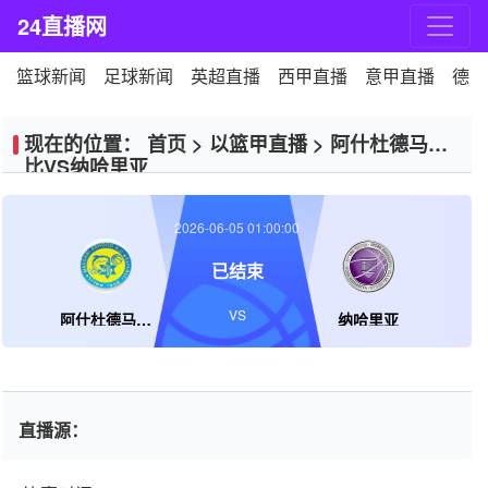
24直播网
篮球新闻
足球新闻
英超直播
西甲直播
意甲直播
德甲
现在的位置：
首页
>
以篮甲直播
>
阿什杜德马卡
比VS纳哈里亚
2026-06-05 01:00:00
已结束
VS
阿什杜德马卡比
纳哈里亚
直播源：