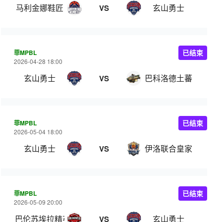
马利金娜鞋匠
玄山勇士
VS
菲MPBL
已结束
2026-04-28 18:00
玄山勇士
巴科洛德土蕃
VS
菲MPBL
已结束
2026-05-04 18:00
玄山勇士
伊洛联合皇家
VS
菲MPBL
已结束
2026-05-09 20:00
巴伦苏埃拉精英
玄山勇士
VS