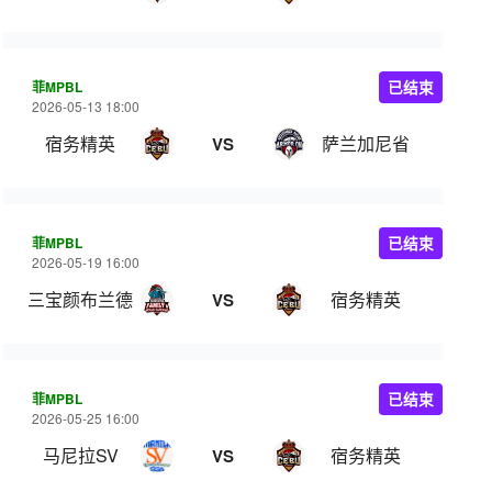
菲MPBL
已结束
2026-05-13 18:00
宿务精英
萨兰加尼省
VS
菲MPBL
已结束
2026-05-19 16:00
三宝颜布兰德
宿务精英
VS
菲MPBL
已结束
2026-05-25 16:00
马尼拉SV
宿务精英
VS