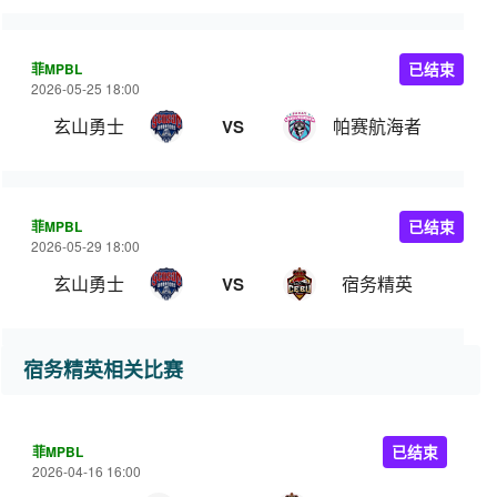
菲MPBL
已结束
2026-05-25 18:00
玄山勇士
帕赛航海者
VS
菲MPBL
已结束
2026-05-29 18:00
玄山勇士
宿务精英
VS
宿务精英相关比赛
菲MPBL
已结束
2026-04-16 16:00