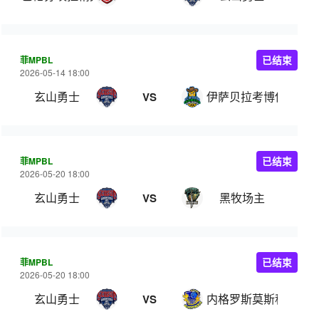
菲MPBL
已结束
2026-05-14 18:00
玄山勇士
伊萨贝拉考博伊斯
VS
菲MPBL
已结束
2026-05-20 18:00
玄山勇士
黑牧场主
VS
菲MPBL
已结束
2026-05-20 18:00
玄山勇士
内格罗斯莫斯科瓦多
VS