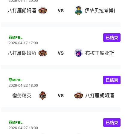
2026-04-11 20:00
八打雁朗姆酒
伊萨贝拉考博伊斯
VS
菲MPBL
已结束
2026-04-17 17:00
八打雁朗姆酒
布拉干库亚斯
VS
菲MPBL
已结束
2026-04-22 18:00
宿务精英
八打雁朗姆酒
VS
菲MPBL
已结束
2026-04-27 18:00