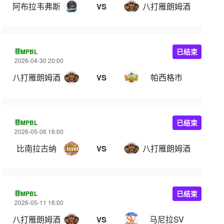
阿布拉韦弗斯
八打雁朗姆酒
VS
菲MPBL
已结束
2026-04-30 20:00
八打雁朗姆酒
帕西格市
VS
菲MPBL
已结束
2026-05-06 16:00
比南拉古纳
八打雁朗姆酒
VS
菲MPBL
已结束
2026-05-11 16:00
八打雁朗姆酒
马尼拉SV
VS