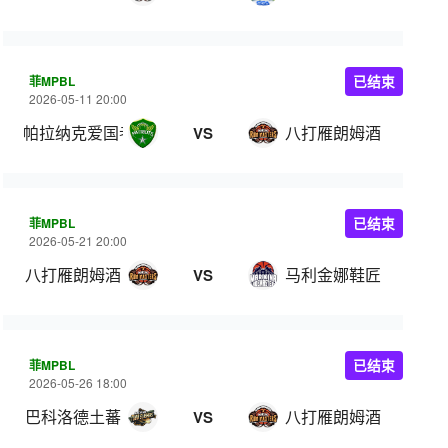
菲MPBL
已结束
2026-05-11 20:00
帕拉纳克爱国者
八打雁朗姆酒
VS
菲MPBL
已结束
2026-05-21 20:00
八打雁朗姆酒
马利金娜鞋匠
VS
菲MPBL
已结束
2026-05-26 18:00
巴科洛德土蕃
八打雁朗姆酒
VS